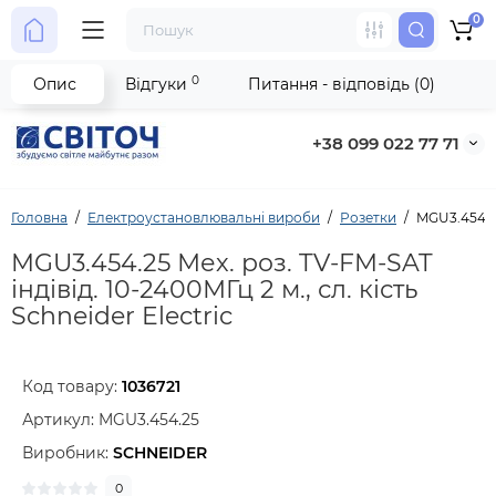
0
0
Опис
Відгуки
Питання - відповідь (0)
+38 099 022 77 71
Головна
Електроустановлювальні вироби
Розетки
MGU3.454.25
MGU3.454.25 Мех. роз. TV-FM-SAT
індівід. 10-2400МГц 2 м., сл. кість
Schneider Electric
Код товару:
1036721
Артикул:
MGU3.454.25
Виробник:
SCHNEIDER
0