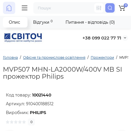
0
0
Опис
Відгуки
Питання - відповідь (0)
+38 099 022 77 71
Головна
Офісне та промислове освітлення
Прожектори
MVP50
MVP507 MHN-LA2000W/400V MB SI
прожектор Philips
Код товару:
10021440
Артикул:
910400188512
Виробник:
PHILIPS
0