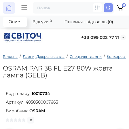
0
0
Опис
Відгуки
Питання - відповідь (0)
+38 099 022 77 71
Головна
Лампи, Джерела світла
Спеціальні лампи
Кольорові с
OSRAM PAR 38 FL E27 80W жовта
лампа (GELB)
Код товару:
10010734
Артикул:
4050300007663
Виробник:
OSRAM
0