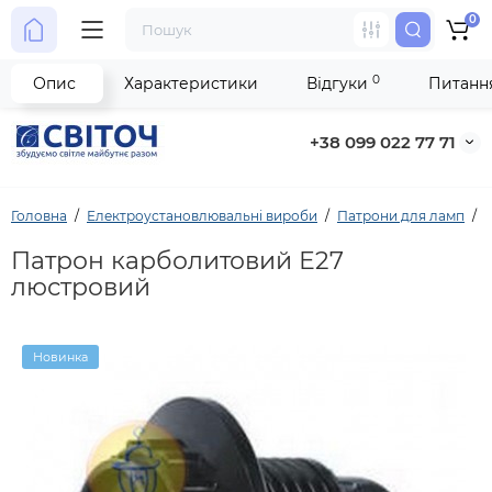
0
0
Опис
Характеристики
Відгуки
Питання
+38 099 022 77 71
Головна
Електроустановлювальні вироби
Патрони для ламп
Патрон карболитовий Е27
люстровий
Новинка