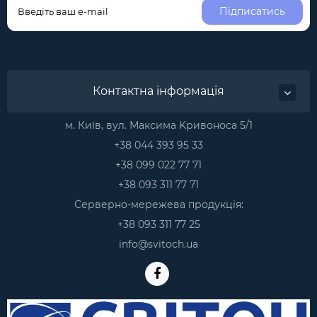
Підписатись
Контактна інформація
м. Київ, вул. Максима Kривоноса 5/1
+38 044 393 95 33
+38 099 022 77 71
+38 093 311 77 71
Серверно-мережева продукція:
+38 093 311 77 25
info@svitoch.ua