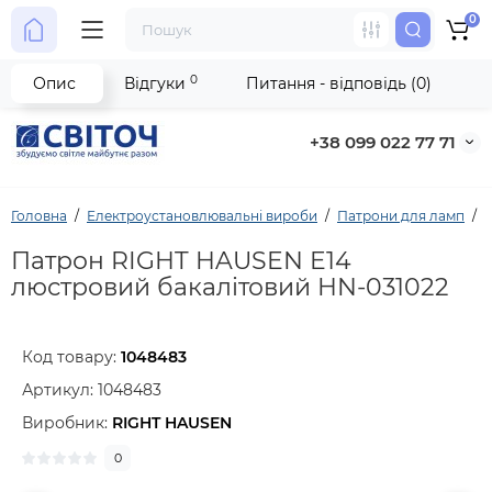
0
0
Опис
Відгуки
Питання - відповідь (0)
+38 099 022 77 71
Головна
Електроустановлювальні вироби
Патрони для ламп
Патрон RIGHT HAUSEN E14
люстровий бакалітовий HN-031022
Код товару:
1048483
Артикул:
1048483
Виробник:
RIGHT HAUSEN
0