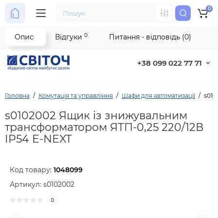
0
0
Опис
Відгуки
Питання - відповідь (0)
+38 099 022 77 71
Головна
Комутація та управління
Шафи для автоматизації
s010
s0102002 Ящик із знижувальним
трансформатором ЯТП-0,25 220/12В
IP54 E-NEXT
Код товару:
1048099
Артикул:
s0102002
0