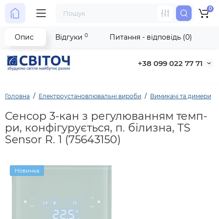
0
0
Опис
Відгуки
Питання - відповідь (0)
+38 099 022 77 71
Головна
Електроустановлювальні вироби
Вимикачі та димери
Сенсор 3-кан з регулюванням темп-
ри, конфігурується, п. білизна, TS
Sensor R. 1 (75643150)
Новинка