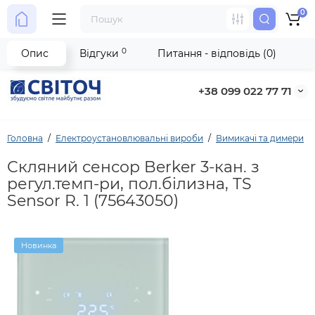
0
0
Опис
Відгуки
Питання - відповідь (0)
+38 099 022 77 71
Головна
Електроустановлювальні вироби
Вимикачі та димери
Скляний сенсор Berker 3-кан. з
регул.темп-ри, пол.білизна, TS
Sensor R. 1 (75643050)
Новинка