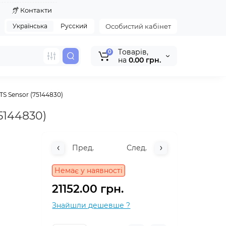
я
Контакти
Українська
Русский
Особистий кабінет
Tоварів,
0
на
0.00 грн.
TS Sensor (75144830)
5144830)
Пред.
След.
Немає у наявності
21152.00 грн.
Знайшли дешевше ?