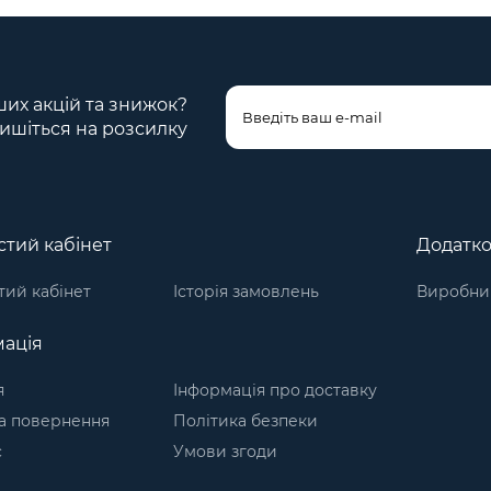
ших акцій та знижок?
ишіться на розсилку
тий кабінет
Додатк
ий кабінет
Історія замовлень
Виробни
ація
я
Інформація про доставку
а повернення
Політика безпеки
с
Умови згоди