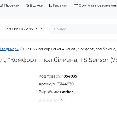
Проекти
Відгуки
Гарантія
Обмін та поверненн
+38 099 022 77 71
і та димери
Скляний сенсор Berker 4-канал., "Комфорт", пол.білизна, 
., "Комфорт", пол.білизна, TS Sensor (7
Код товару:
1054035
Артикул:
75144830
Виробник:
Berker
0