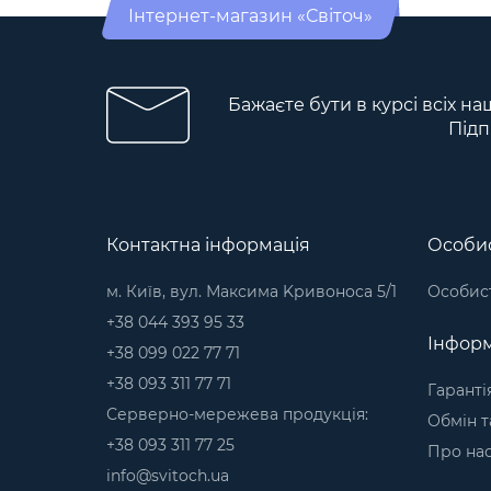
Інтернет-магазин «Світоч»
Бажаєте бути в курсі всіх на
Підп
Контактна інформація
Особис
м. Київ, вул. Максима Kривоноса 5/1
Особист
+38 044 393 95 33
Інформ
+38 099 022 77 71
+38 093 311 77 71
Гаранті
Серверно-мережева продукція:
Обмін т
+38 093 311 77 25
Про на
info@svitoch.ua