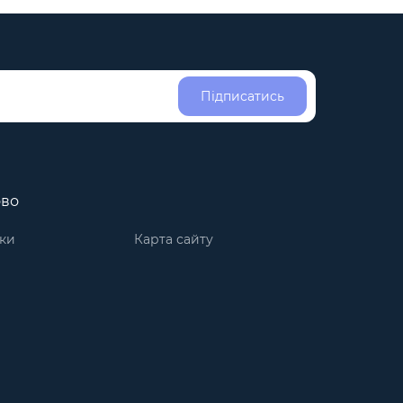
Підписатись
ово
ки
Карта сайту