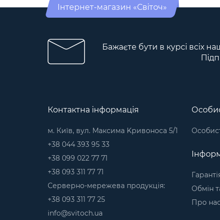
Інтернет-магазин «Світоч»
Бажаєте бути в курсі всіх на
Підп
Контактна інформація
Особис
м. Київ, вул. Максима Kривоноса 5/1
Особист
+38 044 393 95 33
Інформ
+38 099 022 77 71
+38 093 311 77 71
Гаранті
Серверно-мережева продукція:
Обмін т
+38 093 311 77 25
Про на
info@svitoch.ua