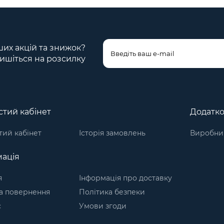
ших акцій та знижок?
ишіться на розсилку
тий кабінет
Додатк
ий кабінет
Історія замовлень
Виробни
ація
я
Інформація про доставку
а повернення
Політика безпеки
с
Умови згоди