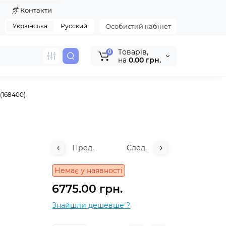
я
Контакти
Українська
Русский
Особистий кабінет
Tоварів,
0
на
0.00 грн.
 (168400)
Пред.
След.
Немає у наявності
6775.00 грн.
Знайшли дешевше ?