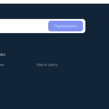
Підписатись
ово
ки
Карта сайту