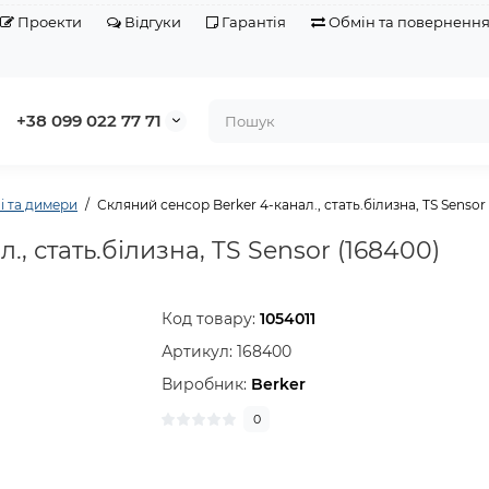
Проекти
Відгуки
Гарантія
Обмін та поверненн
+38 099 022 77 71
і та димери
Скляний сенсор Berker 4-канал., стать.білизна, TS Sensor
, стать.білизна, TS Sensor (168400)
Код товару:
1054011
Артикул:
168400
Виробник:
Berker
0