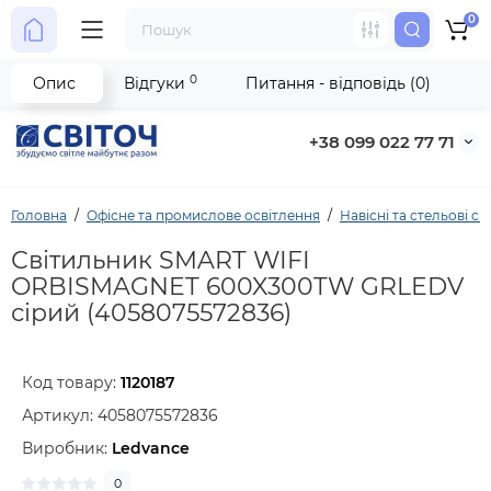
0
0
Опис
Відгуки
Питання - відповідь (0)
+38 099 022 77 71
Головна
Офісне та промислове освітлення
Навісні та стельові с
Світильник SMART WIFI
ORBISMAGNET 600X300TW GRLEDV
сірий (4058075572836)
Код товару:
1120187
Артикул:
4058075572836
Виробник:
Ledvance
0