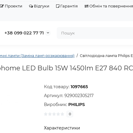
Проекти
Відгуки
Гарантія
Обмін та поверненн
+38 099 022 77 71
ичні лампи (Заміна ламп розжарювання)
Світлодіодна лампа Philips
cohome LED Bulb 15W 1450lm E27 840 R
Код товару:
1097665
Артикул:
929002305217
Виробник:
PHILIPS
0
Характеристики