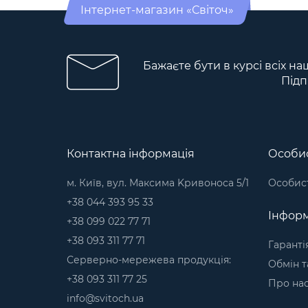
Інтернет-магазин «Світоч»
Бажаєте бути в курсі всіх на
Підп
Контактна інформація
Особис
м. Київ, вул. Максима Kривоноса 5/1
Особист
+38 044 393 95 33
Інформ
+38 099 022 77 71
+38 093 311 77 71
Гаранті
Серверно-мережева продукція:
Обмін т
+38 093 311 77 25
Про на
info@svitoch.ua