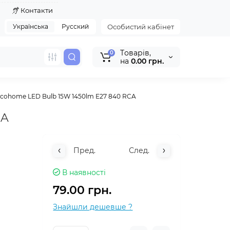
я
Контакти
Українська
Русский
Особистий кабінет
Tоварів,
0
на
0.00 грн.
 Ecohome LED Bulb 15W 1450lm E27 840 RCA
CA
Пред.
След.
В наявності
79.00 грн.
Знайшли дешевше ?