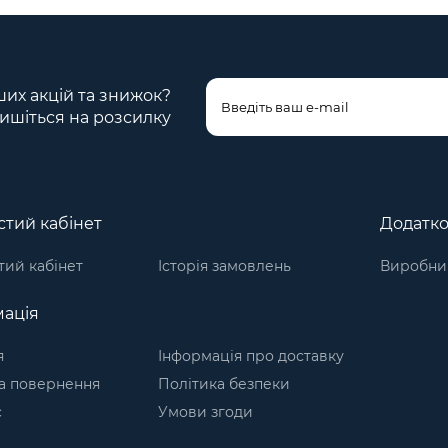
ших акцій та знижок?
ишіться на розсилку
тий кабінет
Додатк
ий кабінет
Історія замовлень
Виробни
ація
я
Інформація про доставку
а повернення
Політика безпеки
с
Умови згоди