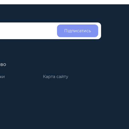
Підписатись
ово
ки
Карта сайту