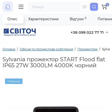
0
0
Опис
Характеристики
Відгуки
Питання
+38 099 022 77 71
Головна
Офісне та промислове освітлення
Прожектори
Sylva
Sylvania прожектор START Flood flat
IP65 27W 3000LM 4000K чорний
Новинка