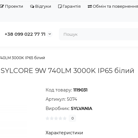
Проекти
Відгуки
Гарантія
Обмін та поверненн
+38 099 022 77 71
740LM 3000K IP65 білий
e SYLCORE 9W 740LM 3000K IP65 білий
Код товару:
1119031
Артикул:
5074
Виробник:
SYLVANIA
0
Характеристики