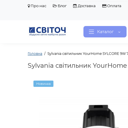
Про нас
Блог
Доставка
Оплата
Каталог
Головна
Sylvania світильник YourHome SYLCORE 9W 
Sylvania світильник YourHom
Новинка