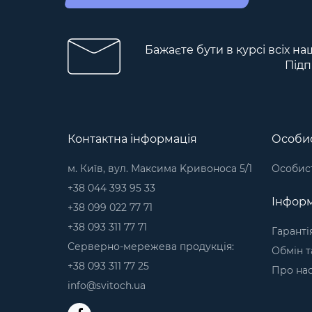
Бажаєте бути в курсі всіх на
Підп
Контактна інформація
Особис
м. Київ, вул. Максима Kривоноса 5/1
Особист
+38 044 393 95 33
Інформ
+38 099 022 77 71
+38 093 311 77 71
Гаранті
Серверно-мережева продукція:
Обмін т
+38 093 311 77 25
Про на
info@svitoch.ua