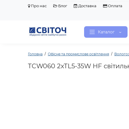
Про нас
Блог
Доставка
Оплата
Каталог
Головна
Офісне та промислове освітлення
Вологоз
TCW060 2xTL5-35W HF світильн