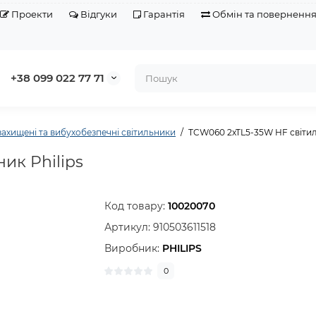
Проекти
Відгуки
Гарантія
Обмін та поверненн
+38 099 022 77 71
ахищені та вибухобезпечні світильники
TCW060 2xTL5-35W HF світил
ик Philips
Код товару:
10020070
Артикул:
910503611518
Виробник:
PHILIPS
0