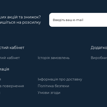
ших акцій та знижок?
ишіться на розсилку
тий кабінет
Додатк
ий кабінет
Історія замовлень
Виробни
ація
я
Інформація про доставку
а повернення
Політика безпеки
с
Умови згоди