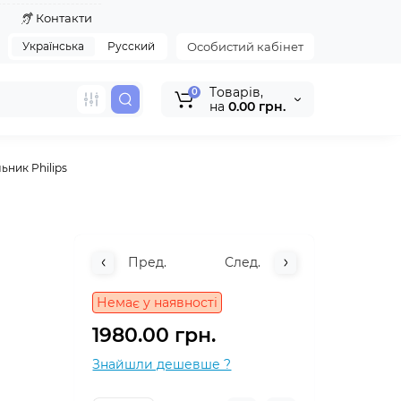
я
Контакти
Українська
Русский
Особистий кабінет
Tоварів,
0
на
0.00 грн.
ьник Philips
Пред.
След.
Немає у наявності
1980.00 грн.
Знайшли дешевше ?