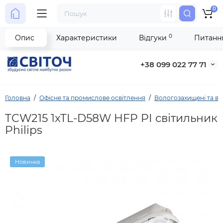
0
0
Опис
Характеристики
Відгуки
Питання
+38 099 022 77 71
Головна
Офісне та промислове освітлення
Вологозахищені та ви
TCW215 1xTL-D58W HFP PI світильник
Philips
Новинка