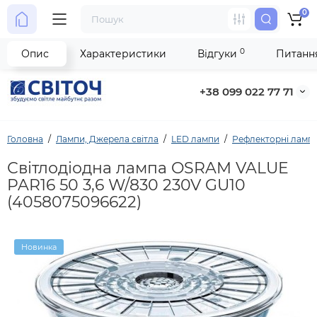
0
0
Опис
Характеристики
Відгуки
Питання
+38 099 022 77 71
Головна
Лампи, Джерела світла
LED лампи
Рефлекторні ламп
Світлодіодна лампа OSRAM VALUE
PAR16 50 3,6 W/830 230V GU10
(4058075096622)
Новинка