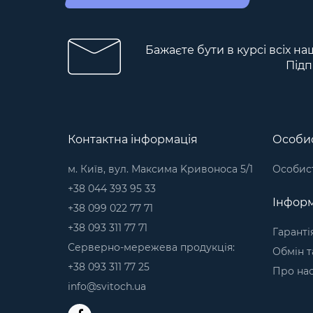
Бажаєте бути в курсі всіх на
Підп
Контактна інформація
Особис
м. Київ, вул. Максима Kривоноса 5/1
Особист
+38 044 393 95 33
Інформ
+38 099 022 77 71
+38 093 311 77 71
Гаранті
Серверно-мережева продукція:
Обмін т
+38 093 311 77 25
Про на
info@svitoch.ua