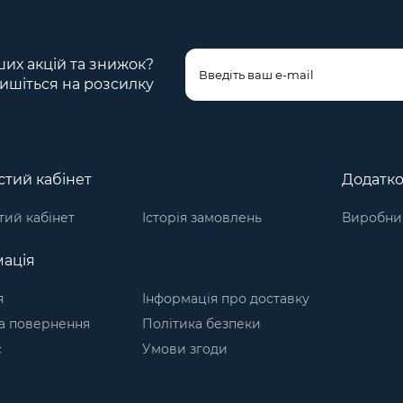
ших акцій та знижок?
ишіться на розсилку
тий кабінет
Додатк
ий кабінет
Історія замовлень
Виробни
ація
я
Інформація про доставку
а повернення
Політика безпеки
с
Умови згоди