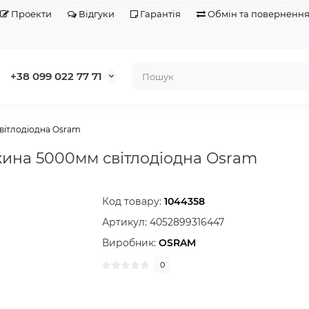
Проекти
Відгуки
Гарантія
Обмін та поверненн
+38 099 022 77 71
світлодіодна Osram
жина 5000мм світлодіодна Osram
Код товару:
1044358
Артикул:
4052899316447
Виробник:
OSRAM
0